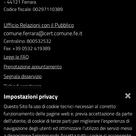
- 44121 Ferrara
Codice fiscale: 00297110389
Ufficio Relazioni con il Pubblico
comune.ferrara@cert.comune.fe.it
Centralino: 800532532
Fax: +39 0532 419389
Leggi le FAQ
Prenotazione appuntamento
Segnala disservizio
Richiedi assistenza
×
Impostazioni privacy
Statistiche dei Siti web
Intranet - accesso riservato
Questo Sito fa uso di cookie tecnici necessari al corretto
funzionamento delle pagine web e, previa accettazione da parte
Amministrazione trasparente
dell'utente, di cookie di terze parti per migliorare l'esperienza di
navigazione degli utenti ed ottimizzare l'utilizzo dei servizi messi
Informativa privacy
a disposizione.Selezionando Accetta tutti i cookie si acconsente