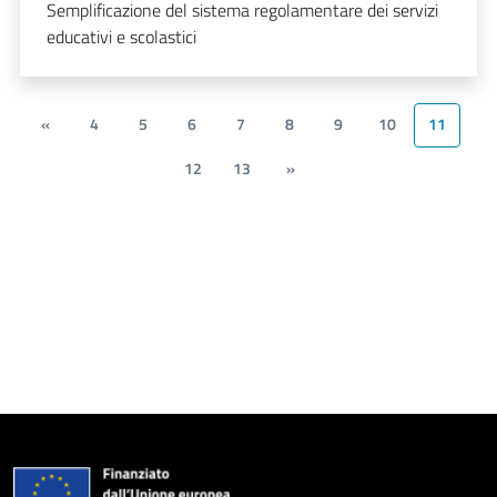
Semplificazione del sistema regolamentare dei servizi
educativi e scolastici
«
4
5
6
7
8
9
10
11
12
13
»