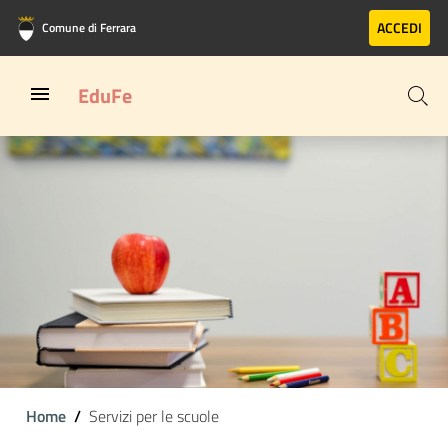
Vai al contenuto principale
Vai al footer
ACCEDI
Comune di Ferrara
EduFe
Home
Servizi per le scuole