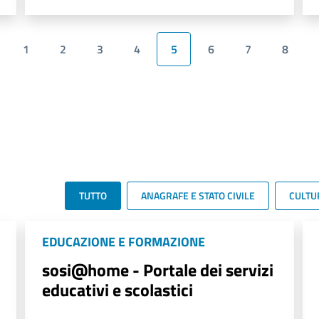
1
2
3
4
5
6
7
8
TUTTO
ANAGRAFE E STATO CIVILE
CULTU
EDUCAZIONE E FORMAZIONE
sosi@home - Portale dei servizi
educativi e scolastici