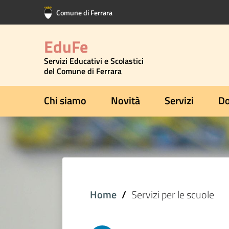
Vai al contenuto principale
Vai al footer
Comune di Ferrara
EduFe
Servizi Educativi e Scolastici
del Comune di Ferrara
Chi siamo
Novità
Servizi
Do
Home
Servizi per le scuole