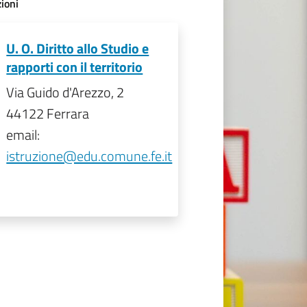
ioni
U. O. Diritto allo Studio e
rapporti con il territorio
Via Guido d'Arezzo, 2
44122 Ferrara
email:
istruzione@edu.comune.fe.it