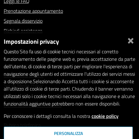
Leggi le FAQ
Prenotazione appuntamento
Segnala disservizio
Richiedi assistenza
×
Impostazioni privacy
Statistiche dei Siti web
Intranet - accesso riservato
Questo Sito fa uso di cookie tecnici necessari al corretto
funzionamento delle pagine web e, previa accettazione da parte
Amministrazione trasparente
dell'utente, di cookie di terze parti per migliorare l'esperienza di
navigazione degli utenti ed ottimizzare l'utilizzo dei servizi messi
Informativa privacy
a disposizione.Selezionando Accetta tutti i cookie si acconsente
Social Media Policy
all'utilizzo di cookie di terze parti. Chiudendo il banner verranno
Note legali
utilizzati solo i cookie tecnici necessari alla navigazione e alcune
funzionalità aggiuntive potrebbero non essere disponibili.
Dichiarazione di accessibilità
Whistleblowing
Per conoscere i dettagli consulta la nostra
cookie policy
Rubrica telefonica
PERSONALIZZA
SEGUICI SU