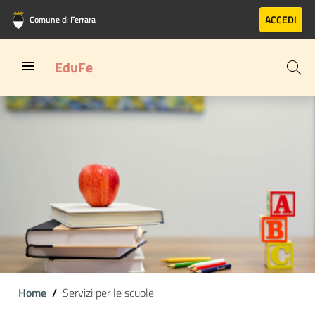
Vai al contenuto principale
Vai al footer
ACCEDI
Comune di Ferrara
EduFe
Home
Servizi per le scuole