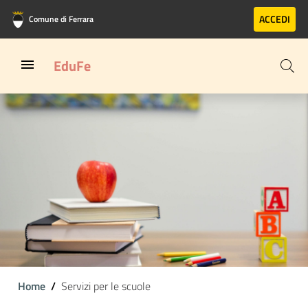
Vai al contenuto principale
Vai al footer
ACCEDI
Comune di Ferrara
EduFe
Home
Servizi per le scuole