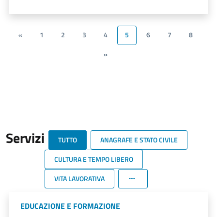
«
1
2
3
4
5
6
7
8
»
Servizi
TUTTO
ANAGRAFE E STATO CIVILE
CULTURA E TEMPO LIBERO
VITA LAVORATIVA
EDUCAZIONE E FORMAZIONE