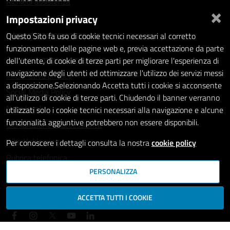
Richiedi assistenza
×
Impostazioni privacy
Statistiche dei Siti web
Intranet - accesso riservato
Questo Sito fa uso di cookie tecnici necessari al corretto
funzionamento delle pagine web e, previa accettazione da parte
Amministrazione trasparente
dell'utente, di cookie di terze parti per migliorare l'esperienza di
navigazione degli utenti ed ottimizzare l'utilizzo dei servizi messi
Informativa privacy
a disposizione.Selezionando Accetta tutti i cookie si acconsente
Social Media Policy
all'utilizzo di cookie di terze parti. Chiudendo il banner verranno
Note legali
utilizzati solo i cookie tecnici necessari alla navigazione e alcune
funzionalità aggiuntive potrebbero non essere disponibili.
Dichiarazione di accessibilità
Whistleblowing
Per conoscere i dettagli consulta la nostra
cookie policy
Rubrica telefonica
PERSONALIZZA
SEGUICI SU
ACCETTA TUTTI I COOKIE