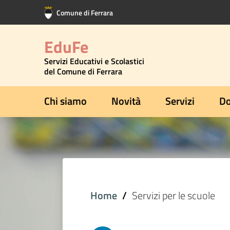
Vai al contenuto principale
Vai al footer
Comune di Ferrara
EduFe
Servizi Educativi e Scolastici
del Comune di Ferrara
Chi siamo
Novità
Servizi
Do
Home
Servizi per le scuole