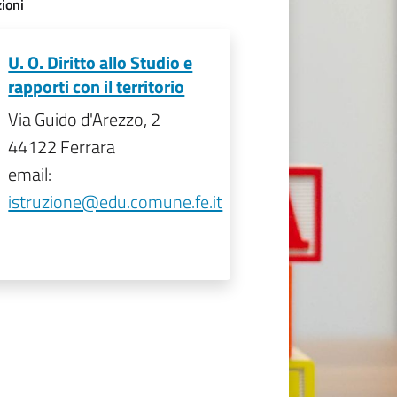
ioni
U. O. Diritto allo Studio e
rapporti con il territorio
Via Guido d'Arezzo, 2
44122 Ferrara
email:
istruzione@edu.comune.fe.it