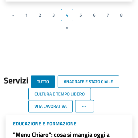
«
1
2
3
4
5
6
7
8
»
Servizi
TUTTO
ANAGRAFE E STATO CIVILE
CULTURA E TEMPO LIBERO
VITA LAVORATIVA
EDUCAZIONE E FORMAZIONE
"Menu Chiaro": cosa si mangia oggi a