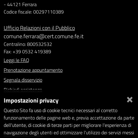
- 44121 Ferrara
Codice fiscale: 00297110389
Ufficio Relazioni con il Pubblico
comune.ferrara@cert.comune.fe.it
Centralino: 800532532
Fax: +39 0532 419389
Leggi le FAQ
Prenotazione appuntamento
Segnala disservizio
Richiedi assistenza
×
Impostazioni privacy
Statistiche dei Siti web
Intranet - accesso riservato
Questo Sito fa uso di cookie tecnici necessari al corretto
funzionamento delle pagine web e, previa accettazione da parte
Amministrazione trasparente
dell'utente, di cookie di terze parti per migliorare l'esperienza di
navigazione degli utenti ed ottimizzare l'utilizzo dei servizi messi
Informativa privacy