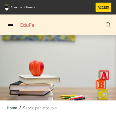
Vai al contenuto principale
Vai al footer
ACCEDI
Comune di Ferrara
EduFe
Home
Servizi per le scuole