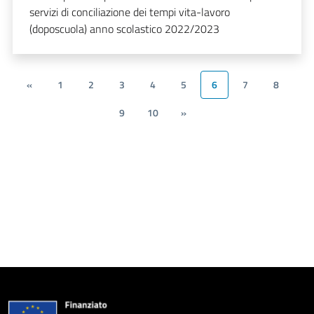
servizi di conciliazione dei tempi vita-lavoro
(doposcuola) anno scolastico 2022/2023
«
1
2
3
4
5
6
7
8
9
10
»