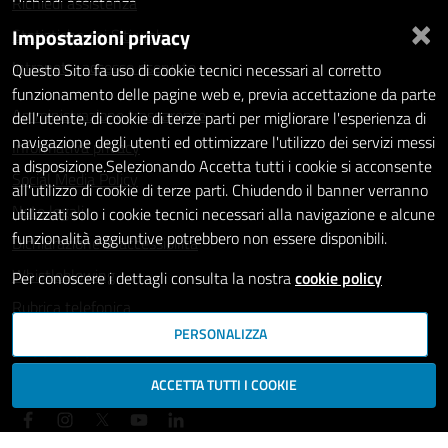
Richiedi assistenza
×
Impostazioni privacy
Statistiche dei Siti web
Intranet - accesso riservato
Questo Sito fa uso di cookie tecnici necessari al corretto
funzionamento delle pagine web e, previa accettazione da parte
Amministrazione trasparente
dell'utente, di cookie di terze parti per migliorare l'esperienza di
navigazione degli utenti ed ottimizzare l'utilizzo dei servizi messi
Informativa privacy
a disposizione.Selezionando Accetta tutti i cookie si acconsente
Social Media Policy
all'utilizzo di cookie di terze parti. Chiudendo il banner verranno
Note legali
utilizzati solo i cookie tecnici necessari alla navigazione e alcune
funzionalità aggiuntive potrebbero non essere disponibili.
Dichiarazione di accessibilità
Whistleblowing
Per conoscere i dettagli consulta la nostra
cookie policy
Rubrica telefonica
PERSONALIZZA
SEGUICI SU
ACCETTA TUTTI I COOKIE