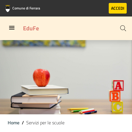
Vai al contenuto principale
Vai al footer
ACCEDI
Comune di Ferrara
EduFe
Home
Servizi per le scuole