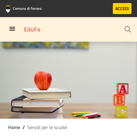
Vai al contenuto principale
Vai al footer
ACCEDI
Comune di Ferrara
EduFe
Home
Servizi per le scuole