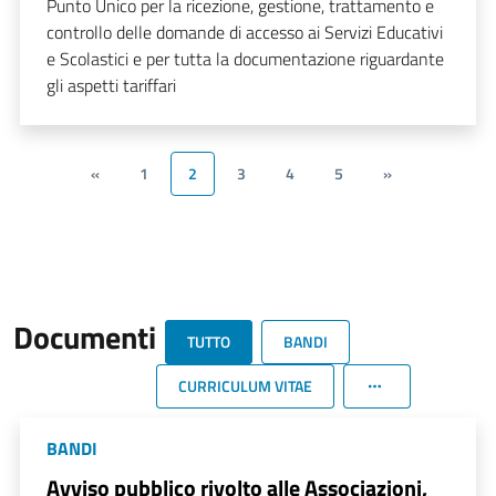
Punto Unico per la ricezione, gestione, trattamento e
controllo delle domande di accesso ai Servizi Educativi
e Scolastici e per tutta la documentazione riguardante
gli aspetti tariffari
«
1
2
3
4
5
»
Documenti
TUTTO
BANDI
CURRICULUM VITAE
BANDI
Avviso pubblico rivolto alle Associazioni,