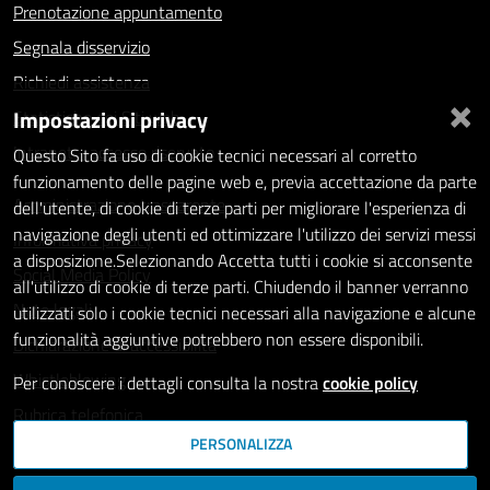
Prenotazione appuntamento
Segnala disservizio
Richiedi assistenza
×
Impostazioni privacy
Statistiche dei Siti web
Intranet - accesso riservato
Questo Sito fa uso di cookie tecnici necessari al corretto
funzionamento delle pagine web e, previa accettazione da parte
Amministrazione trasparente
dell'utente, di cookie di terze parti per migliorare l'esperienza di
navigazione degli utenti ed ottimizzare l'utilizzo dei servizi messi
Informativa privacy
a disposizione.Selezionando Accetta tutti i cookie si acconsente
Social Media Policy
all'utilizzo di cookie di terze parti. Chiudendo il banner verranno
Note legali
utilizzati solo i cookie tecnici necessari alla navigazione e alcune
funzionalità aggiuntive potrebbero non essere disponibili.
Dichiarazione di accessibilità
Whistleblowing
Per conoscere i dettagli consulta la nostra
cookie policy
Rubrica telefonica
PERSONALIZZA
SEGUICI SU