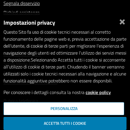
Segnala disservizio
Richiedi assistenza
×
Impostazioni privacy
Statistiche dei Siti web
Intranet - accesso riservato
Questo Sito fa uso di cookie tecnici necessari al corretto
funzionamento delle pagine web e, previa accettazione da parte
Amministrazione trasparente
dell'utente, di cookie di terze parti per migliorare l'esperienza di
navigazione degli utenti ed ottimizzare l'utilizzo dei servizi messi
Informativa privacy
a disposizione.Selezionando Accetta tutti i cookie si acconsente
Social Media Policy
all'utilizzo di cookie di terze parti. Chiudendo il banner verranno
Note legali
utilizzati solo i cookie tecnici necessari alla navigazione e alcune
funzionalità aggiuntive potrebbero non essere disponibili.
Dichiarazione di accessibilità
Whistleblowing
Per conoscere i dettagli consulta la nostra
cookie policy
Rubrica telefonica
PERSONALIZZA
SEGUICI SU
ACCETTA TUTTI I COOKIE