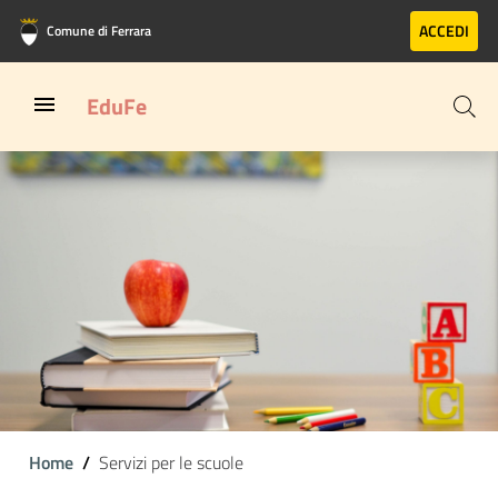
Vai al contenuto principale
Vai al footer
ACCEDI
Comune di Ferrara
EduFe
Home
Servizi per le scuole