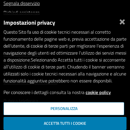
Segnala disservizio
Richiedi assistenza
×
Impostazioni privacy
Statistiche dei Siti web
Intranet - accesso riservato
Questo Sito fa uso di cookie tecnici necessari al corretto
funzionamento delle pagine web e, previa accettazione da parte
Amministrazione trasparente
dell'utente, di cookie di terze parti per migliorare l'esperienza di
navigazione degli utenti ed ottimizzare l'utilizzo dei servizi messi
Informativa privacy
a disposizione.Selezionando Accetta tutti i cookie si acconsente
Social Media Policy
all'utilizzo di cookie di terze parti. Chiudendo il banner verranno
Note legali
utilizzati solo i cookie tecnici necessari alla navigazione e alcune
funzionalità aggiuntive potrebbero non essere disponibili.
Dichiarazione di accessibilità
Whistleblowing
Per conoscere i dettagli consulta la nostra
cookie policy
Rubrica telefonica
PERSONALIZZA
SEGUICI SU
ACCETTA TUTTI I COOKIE