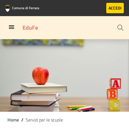
Vai al contenuto principale
Vai al footer
ACCEDI
Comune di Ferrara
EduFe
Home
Servizi per le scuole