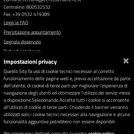
Centralino: 800532532
Fax: +39 0532 419389
Leggi le FAQ
Prenotazione appuntamento
Segnala disservizio
Richiedi assistenza
×
Impostazioni privacy
Statistiche dei Siti web
Intranet - accesso riservato
Questo Sito fa uso di cookie tecnici necessari al corretto
funzionamento delle pagine web e, previa accettazione da parte
Amministrazione trasparente
dell'utente, di cookie di terze parti per migliorare l'esperienza di
navigazione degli utenti ed ottimizzare l'utilizzo dei servizi messi
Informativa privacy
a disposizione.Selezionando Accetta tutti i cookie si acconsente
Social Media Policy
all'utilizzo di cookie di terze parti. Chiudendo il banner verranno
Note legali
utilizzati solo i cookie tecnici necessari alla navigazione e alcune
funzionalità aggiuntive potrebbero non essere disponibili.
Dichiarazione di accessibilità
Whistleblowing
Per conoscere i dettagli consulta la nostra
cookie policy