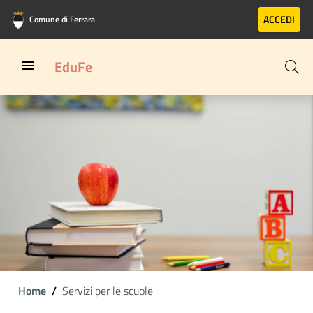
Vai al contenuto principale
Vai al footer
ACCEDI
Comune di Ferrara
EduFe
Home
Servizi per le scuole