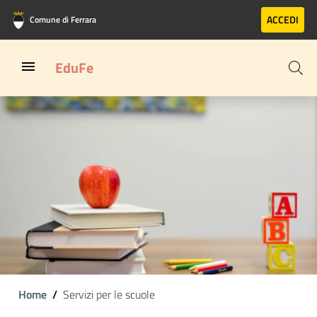
Vai al contenuto principale
Vai al footer
ACCEDI
Comune di Ferrara
EduFe
Home
Servizi per le scuole