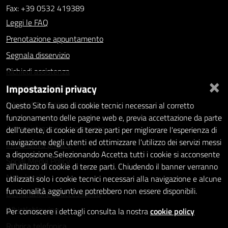
Fax: +39 0532 419389
Leggi le FAQ
Prenotazione appuntamento
Segnala disservizio
Richiedi assistenza
×
Impostazioni privacy
Statistiche dei Siti web
Intranet - accesso riservato
Questo Sito fa uso di cookie tecnici necessari al corretto
funzionamento delle pagine web e, previa accettazione da parte
Amministrazione trasparente
dell'utente, di cookie di terze parti per migliorare l'esperienza di
navigazione degli utenti ed ottimizzare l'utilizzo dei servizi messi
Informativa privacy
a disposizione.Selezionando Accetta tutti i cookie si acconsente
Social Media Policy
all'utilizzo di cookie di terze parti. Chiudendo il banner verranno
Note legali
utilizzati solo i cookie tecnici necessari alla navigazione e alcune
funzionalità aggiuntive potrebbero non essere disponibili.
Dichiarazione di accessibilità
Whistleblowing
Per conoscere i dettagli consulta la nostra
cookie policy
Rubrica telefonica