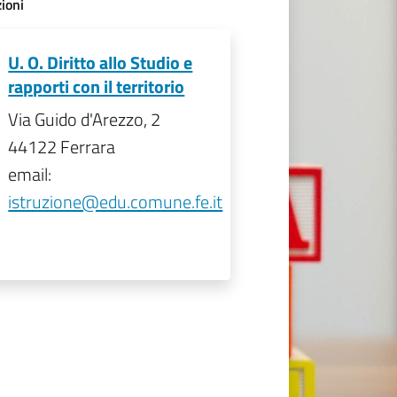
ioni
U. O. Diritto allo Studio e
rapporti con il territorio
Via Guido d'Arezzo, 2
44122 Ferrara
email:
istruzione@edu.comune.fe.it