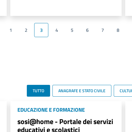
1
2
3
4
5
6
7
8
TUTTO
ANAGRAFE E STATO CIVILE
CULTU
EDUCAZIONE E FORMAZIONE
sosi@home - Portale dei servizi
educativi e scolastici