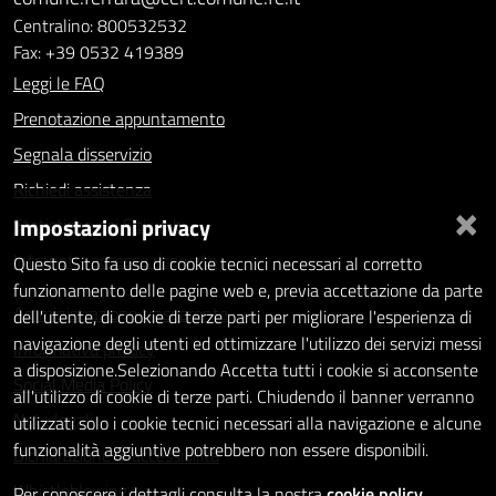
Centralino: 800532532
Fax: +39 0532 419389
Leggi le FAQ
Prenotazione appuntamento
Segnala disservizio
Richiedi assistenza
×
Impostazioni privacy
Statistiche dei Siti web
Intranet - accesso riservato
Questo Sito fa uso di cookie tecnici necessari al corretto
funzionamento delle pagine web e, previa accettazione da parte
Amministrazione trasparente
dell'utente, di cookie di terze parti per migliorare l'esperienza di
navigazione degli utenti ed ottimizzare l'utilizzo dei servizi messi
Informativa privacy
a disposizione.Selezionando Accetta tutti i cookie si acconsente
Social Media Policy
all'utilizzo di cookie di terze parti. Chiudendo il banner verranno
Note legali
utilizzati solo i cookie tecnici necessari alla navigazione e alcune
funzionalità aggiuntive potrebbero non essere disponibili.
Dichiarazione di accessibilità
Whistleblowing
Per conoscere i dettagli consulta la nostra
cookie policy