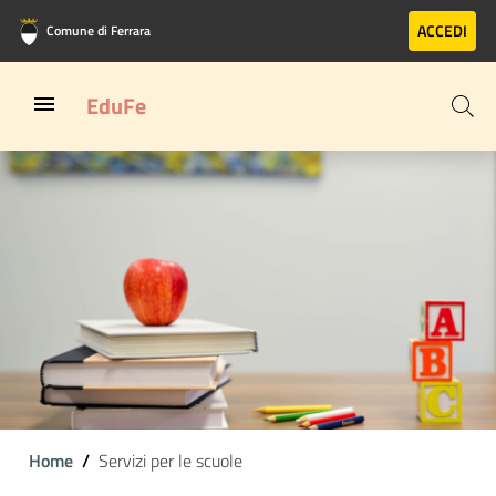
Vai al contenuto principale
Vai al footer
ACCEDI
Comune di Ferrara
EduFe
Home
Servizi per le scuole