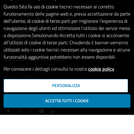
Intranet - accesso riservato
Questo Sito fa uso di cookie tecnici necessari al corretto
funzionamento delle pagine web e, previa accettazione da parte
Amministrazione trasparente
dell'utente, di cookie di terze parti per migliorare l'esperienza di
navigazione degli utenti ed ottimizzare l'utilizzo dei servizi messi
Informativa privacy
a disposizione.Selezionando Accetta tutti i cookie si acconsente
Social Media Policy
all'utilizzo di cookie di terze parti. Chiudendo il banner verranno
Note legali
utilizzati solo i cookie tecnici necessari alla navigazione e alcune
funzionalità aggiuntive potrebbero non essere disponibili.
Dichiarazione di accessibilità
Whistleblowing
Per conoscere i dettagli consulta la nostra
cookie policy
Rubrica telefonica
PERSONALIZZA
SEGUICI SU
ACCETTA TUTTI I COOKIE