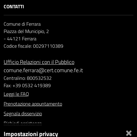
CONTATTI
Comune di Ferrara
Piazza del Municipio, 2
- 44121 Ferrara
Codice fiscale: 00297110389
Ufficio Relazioni con il Pubblico
comune.ferrara@cert.comune.fe.it
Centralino: 800532532
Fax: +39 0532 419389
Leggi le FAQ
Prenotazione appuntamento
Segnala disservizio
Richiedi assistenza
×
Impostazioni privacy
Statistiche dei Siti web