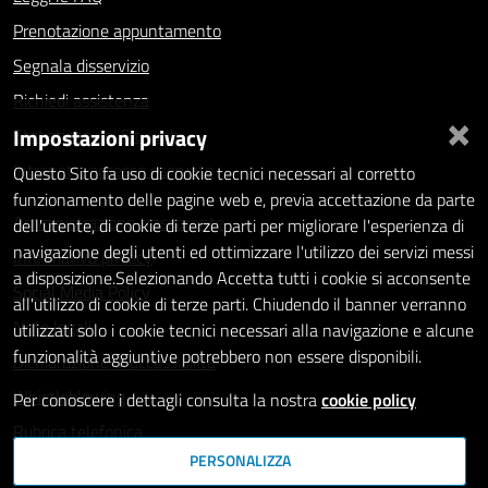
Prenotazione appuntamento
Segnala disservizio
Richiedi assistenza
×
Impostazioni privacy
Statistiche dei Siti web
Intranet - accesso riservato
Questo Sito fa uso di cookie tecnici necessari al corretto
funzionamento delle pagine web e, previa accettazione da parte
Amministrazione trasparente
dell'utente, di cookie di terze parti per migliorare l'esperienza di
navigazione degli utenti ed ottimizzare l'utilizzo dei servizi messi
Informativa privacy
a disposizione.Selezionando Accetta tutti i cookie si acconsente
Social Media Policy
all'utilizzo di cookie di terze parti. Chiudendo il banner verranno
Note legali
utilizzati solo i cookie tecnici necessari alla navigazione e alcune
funzionalità aggiuntive potrebbero non essere disponibili.
Dichiarazione di accessibilità
Whistleblowing
Per conoscere i dettagli consulta la nostra
cookie policy
Rubrica telefonica
PERSONALIZZA
SEGUICI SU