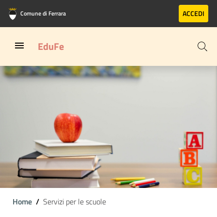
Vai al contenuto principale
Vai al footer
ACCEDI
Comune di Ferrara
EduFe
Home
Servizi per le scuole