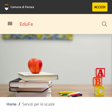
Vai al contenuto principale
Vai al footer
ACCEDI
Comune di Ferrara
EduFe
Home
Servizi per le scuole