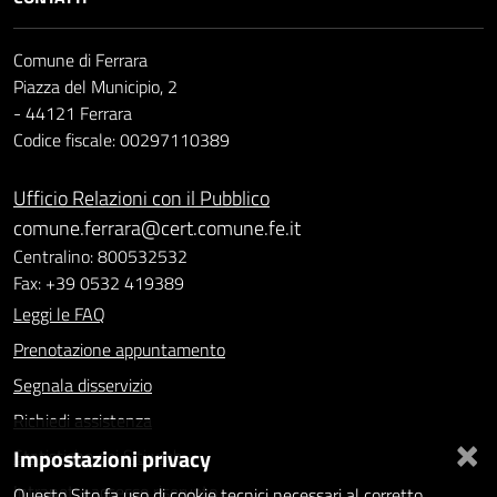
Comune di Ferrara
Piazza del Municipio, 2
- 44121 Ferrara
Codice fiscale: 00297110389
Ufficio Relazioni con il Pubblico
comune.ferrara@cert.comune.fe.it
Centralino: 800532532
Fax: +39 0532 419389
Leggi le FAQ
Prenotazione appuntamento
Segnala disservizio
Richiedi assistenza
×
Impostazioni privacy
Statistiche dei Siti web
Intranet - accesso riservato
Questo Sito fa uso di cookie tecnici necessari al corretto