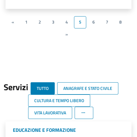
«
1
2
3
4
5
6
7
8
»
Servizi
TUTTO
ANAGRAFE E STATO CIVILE
CULTURA E TEMPO LIBERO
VITA LAVORATIVA
EDUCAZIONE E FORMAZIONE