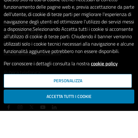
funzionamento delle pagine web e, previa accettazione da parte
Amministrazione trasparente
dell'utente, di cookie di terze parti per migliorare l'esperienza di
navigazione degli utenti ed ottimizzare l'utilizzo dei servizi messi
Informativa privacy
a disposizione.Selezionando Accetta tutti i cookie si acconsente
Social Media Policy
all'utilizzo di cookie di terze parti. Chiudendo il banner verranno
Note legali
utilizzati solo i cookie tecnici necessari alla navigazione e alcune
funzionalità aggiuntive potrebbero non essere disponibili.
Dichiarazione di accessibilità
Whistleblowing
Per conoscere i dettagli consulta la nostra
cookie policy
Rubrica telefonica
PERSONALIZZA
SEGUICI SU
ACCETTA TUTTI I COOKIE
Mappa del sito