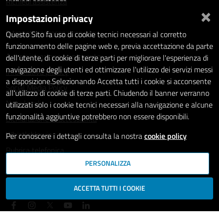
Richiedi assistenza
×
Impostazioni privacy
Statistiche dei Siti web
Intranet - accesso riservato
Questo Sito fa uso di cookie tecnici necessari al corretto
funzionamento delle pagine web e, previa accettazione da parte
Amministrazione trasparente
dell'utente, di cookie di terze parti per migliorare l'esperienza di
navigazione degli utenti ed ottimizzare l'utilizzo dei servizi messi
Informativa privacy
a disposizione.Selezionando Accetta tutti i cookie si acconsente
Social Media Policy
all'utilizzo di cookie di terze parti. Chiudendo il banner verranno
Note legali
utilizzati solo i cookie tecnici necessari alla navigazione e alcune
funzionalità aggiuntive potrebbero non essere disponibili.
Dichiarazione di accessibilità
Whistleblowing
Per conoscere i dettagli consulta la nostra
cookie policy
Rubrica telefonica
PERSONALIZZA
SEGUICI SU
ACCETTA TUTTI I COOKIE