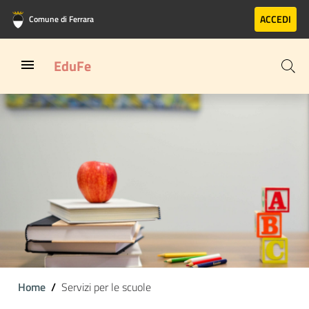
Vai al contenuto principale
Vai al footer
ACCEDI
Comune di Ferrara
EduFe
Home
Servizi per le scuole