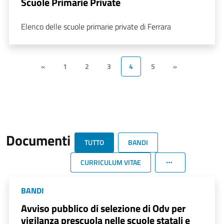
Scuole Primarie Private
Elenco delle scuole primarie private di Ferrara
«
1
2
3
4
5
»
Documenti
TUTTO
BANDI
CURRICULUM VITAE
BANDI
Avviso pubblico di selezione di Odv per
vigilanza prescuola nelle scuole statali e