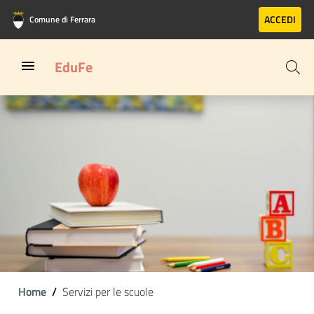
Vai al contenuto principale
Vai al footer
ACCEDI
Comune di Ferrara
EduFe
Home
Servizi per le scuole