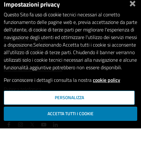
×
Impostazioni privacy
Statistiche dei Siti web
Intranet - accesso riservato
Questo Sito fa uso di cookie tecnici necessari al corretto
funzionamento delle pagine web e, previa accettazione da parte
Amministrazione trasparente
dell'utente, di cookie di terze parti per migliorare l'esperienza di
navigazione degli utenti ed ottimizzare l'utilizzo dei servizi messi
Informativa privacy
a disposizione.Selezionando Accetta tutti i cookie si acconsente
Social Media Policy
all'utilizzo di cookie di terze parti. Chiudendo il banner verranno
Note legali
utilizzati solo i cookie tecnici necessari alla navigazione e alcune
funzionalità aggiuntive potrebbero non essere disponibili.
Dichiarazione di accessibilità
Whistleblowing
Per conoscere i dettagli consulta la nostra
cookie policy
Rubrica telefonica
PERSONALIZZA
SEGUICI SU
ACCETTA TUTTI I COOKIE