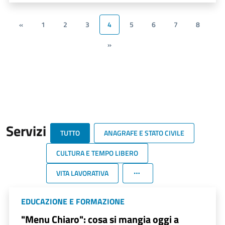
«
1
2
3
4
5
6
7
8
»
Servizi
TUTTO
ANAGRAFE E STATO CIVILE
CULTURA E TEMPO LIBERO
VITA LAVORATIVA
EDUCAZIONE E FORMAZIONE
"Menu Chiaro": cosa si mangia oggi a