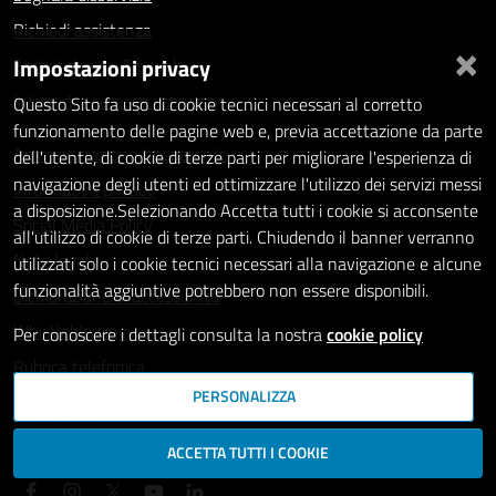
Richiedi assistenza
×
Impostazioni privacy
Statistiche dei Siti web
Intranet - accesso riservato
Questo Sito fa uso di cookie tecnici necessari al corretto
funzionamento delle pagine web e, previa accettazione da parte
Amministrazione trasparente
dell'utente, di cookie di terze parti per migliorare l'esperienza di
navigazione degli utenti ed ottimizzare l'utilizzo dei servizi messi
Informativa privacy
a disposizione.Selezionando Accetta tutti i cookie si acconsente
Social Media Policy
all'utilizzo di cookie di terze parti. Chiudendo il banner verranno
Note legali
utilizzati solo i cookie tecnici necessari alla navigazione e alcune
funzionalità aggiuntive potrebbero non essere disponibili.
Dichiarazione di accessibilità
Whistleblowing
Per conoscere i dettagli consulta la nostra
cookie policy
Rubrica telefonica
PERSONALIZZA
SEGUICI SU
ACCETTA TUTTI I COOKIE