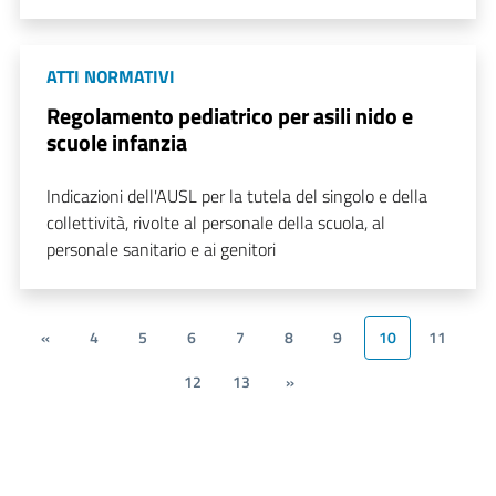
ATTI NORMATIVI
Regolamento pediatrico per asili nido e
scuole infanzia
Indicazioni dell'AUSL per la tutela del singolo e della
collettività, rivolte al personale della scuola, al
personale sanitario e ai genitori
«
4
5
6
7
8
9
10
11
12
13
»