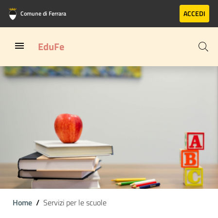
Vai al contenuto principale
Vai al footer
ACCEDI
Comune di Ferrara
EduFe
Home
Servizi per le scuole