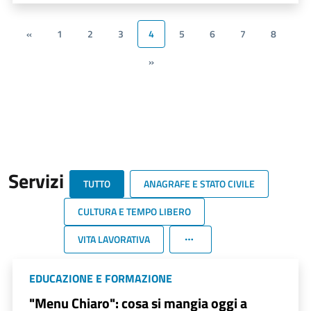
«
1
2
3
4
5
6
7
8
»
Servizi
TUTTO
ANAGRAFE E STATO CIVILE
CULTURA E TEMPO LIBERO
VITA LAVORATIVA
EDUCAZIONE E FORMAZIONE
"Menu Chiaro": cosa si mangia oggi a