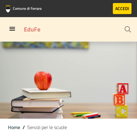
Vai al contenuto principale
Vai al footer
ACCEDI
Comune di Ferrara
EduFe
Home
Servizi per le scuole