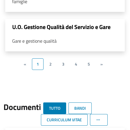
famiglie
U.O. Gestione Qualità del Servizio e Gare
Gare e gestione qualità
«
1
2
3
4
5
»
Documenti
TUTTO
BANDI
CURRICULUM VITAE