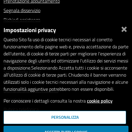
Prenotazione appuntamento
Segnala disservizio
Richiedi assistenza
×
Impostazioni privacy
Statistiche dei Siti web
Intranet - accesso riservato
Questo Sito fa uso di cookie tecnici necessari al corretto
funzionamento delle pagine web e, previa accettazione da parte
Amministrazione trasparente
dell'utente, di cookie di terze parti per migliorare l'esperienza di
navigazione degli utenti ed ottimizzare l'utilizzo dei servizi messi
Informativa privacy
a disposizione.Selezionando Accetta tutti i cookie si acconsente
Social Media Policy
all'utilizzo di cookie di terze parti. Chiudendo il banner verranno
Note legali
utilizzati solo i cookie tecnici necessari alla navigazione e alcune
funzionalità aggiuntive potrebbero non essere disponibili.
Dichiarazione di accessibilità
Whistleblowing
Per conoscere i dettagli consulta la nostra
cookie policy
Rubrica telefonica
PERSONALIZZA
SEGUICI SU