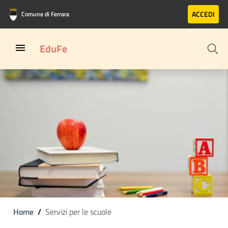
Vai al contenuto principale
Vai al footer
ACCEDI
Comune di Ferrara
EduFe
Home
Servizi per le scuole