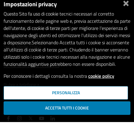
×
Impostazioni privacy
Statistiche dei Siti web
Intranet - accesso riservato
Questo Sito fa uso di cookie tecnici necessari al corretto
funzionamento delle pagine web e, previa accettazione da parte
Amministrazione trasparente
dell'utente, di cookie di terze parti per migliorare l'esperienza di
navigazione degli utenti ed ottimizzare l'utilizzo dei servizi messi
Informativa privacy
a disposizione.Selezionando Accetta tutti i cookie si acconsente
Social Media Policy
all'utilizzo di cookie di terze parti. Chiudendo il banner verranno
Note legali
utilizzati solo i cookie tecnici necessari alla navigazione e alcune
funzionalità aggiuntive potrebbero non essere disponibili.
Dichiarazione di accessibilità
Whistleblowing
Per conoscere i dettagli consulta la nostra
cookie policy
Rubrica telefonica
PERSONALIZZA
SEGUICI SU
ACCETTA TUTTI I COOKIE