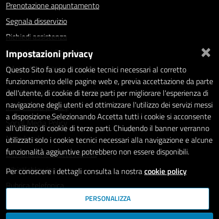
Prenotazione appuntamento
Segnala disservizio
Richiedi assistenza
×
Impostazioni privacy
Statistiche dei Siti web
Intranet - accesso riservato
Questo Sito fa uso di cookie tecnici necessari al corretto
funzionamento delle pagine web e, previa accettazione da parte
Amministrazione trasparente
dell'utente, di cookie di terze parti per migliorare l'esperienza di
navigazione degli utenti ed ottimizzare l'utilizzo dei servizi messi
Informativa privacy
a disposizione.Selezionando Accetta tutti i cookie si acconsente
Social Media Policy
all'utilizzo di cookie di terze parti. Chiudendo il banner verranno
Note legali
utilizzati solo i cookie tecnici necessari alla navigazione e alcune
funzionalità aggiuntive potrebbero non essere disponibili.
Dichiarazione di accessibilità
Whistleblowing
Per conoscere i dettagli consulta la nostra
cookie policy
Rubrica telefonica
PERSONALIZZA
SEGUICI SU