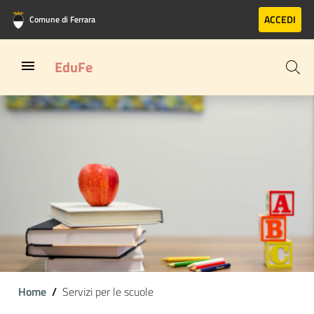
Vai al contenuto principale
Vai al footer
ACCEDI
Comune di Ferrara
EduFe
Home
Servizi per le scuole