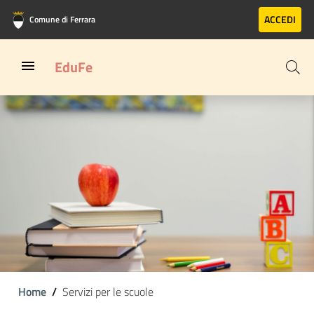
Vai al contenuto principale
Vai al footer
ACCEDI
Comune di Ferrara
EduFe
Home
Servizi per le scuole