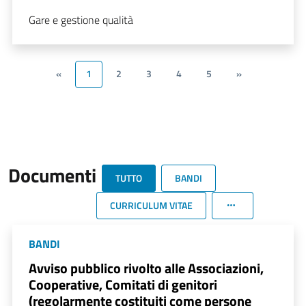
Gare e gestione qualità
«
1
2
3
4
5
»
Documenti
TUTTO
BANDI
CURRICULUM VITAE
BANDI
Avviso pubblico rivolto alle Associazioni,
Cooperative, Comitati di genitori
(regolarmente costituiti come persone