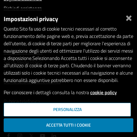
Richiedi assistenza
×
Impostazioni privacy
Statistiche dei Siti web
Intranet - accesso riservato
Questo Sito fa uso di cookie tecnici necessari al corretto
funzionamento delle pagine web e, previa accettazione da parte
Amministrazione trasparente
dell'utente, di cookie di terze parti per migliorare l'esperienza di
navigazione degli utenti ed ottimizzare l'utilizzo dei servizi messi
Informativa privacy
a disposizione.Selezionando Accetta tutti i cookie si acconsente
Social Media Policy
all'utilizzo di cookie di terze parti. Chiudendo il banner verranno
Note legali
utilizzati solo i cookie tecnici necessari alla navigazione e alcune
funzionalità aggiuntive potrebbero non essere disponibili.
Dichiarazione di accessibilità
Whistleblowing
Per conoscere i dettagli consulta la nostra
cookie policy
Rubrica telefonica
PERSONALIZZA
SEGUICI SU
ACCETTA TUTTI I COOKIE