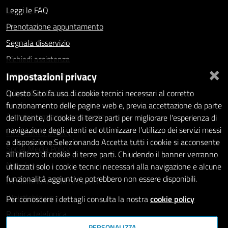
Leggi le FAQ
Prenotazione appuntamento
Segnala disservizio
Richiedi assistenza
×
Impostazioni privacy
Statistiche dei Siti web
Intranet - accesso riservato
Questo Sito fa uso di cookie tecnici necessari al corretto
funzionamento delle pagine web e, previa accettazione da parte
Amministrazione trasparente
dell'utente, di cookie di terze parti per migliorare l'esperienza di
navigazione degli utenti ed ottimizzare l'utilizzo dei servizi messi
Informativa privacy
a disposizione.Selezionando Accetta tutti i cookie si acconsente
Social Media Policy
all'utilizzo di cookie di terze parti. Chiudendo il banner verranno
Note legali
utilizzati solo i cookie tecnici necessari alla navigazione e alcune
funzionalità aggiuntive potrebbero non essere disponibili.
Dichiarazione di accessibilità
Whistleblowing
Per conoscere i dettagli consulta la nostra
cookie policy
Rubrica telefonica
PERSONALIZZA