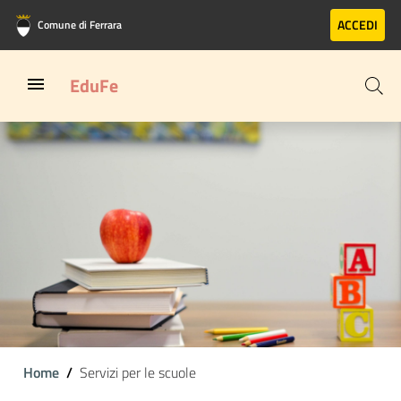
Vai al contenuto principale
Vai al footer
ACCEDI
Comune di Ferrara
EduFe
Home
Servizi per le scuole