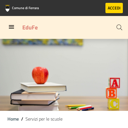
Vai al contenuto principale
Vai al footer
ACCEDI
Comune di Ferrara
EduFe
Home
Servizi per le scuole