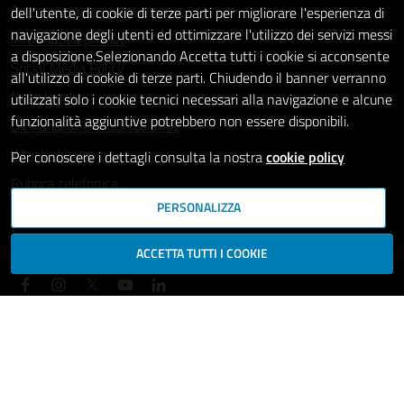
Amministrazione trasparente
dell'utente, di cookie di terze parti per migliorare l'esperienza di
navigazione degli utenti ed ottimizzare l'utilizzo dei servizi messi
Informativa privacy
a disposizione.Selezionando Accetta tutti i cookie si acconsente
Social Media Policy
all'utilizzo di cookie di terze parti. Chiudendo il banner verranno
Note legali
utilizzati solo i cookie tecnici necessari alla navigazione e alcune
funzionalità aggiuntive potrebbero non essere disponibili.
Dichiarazione di accessibilità
Whistleblowing
Per conoscere i dettagli consulta la nostra
cookie policy
Rubrica telefonica
PERSONALIZZA
SEGUICI SU
ACCETTA TUTTI I COOKIE
Mappa del sito