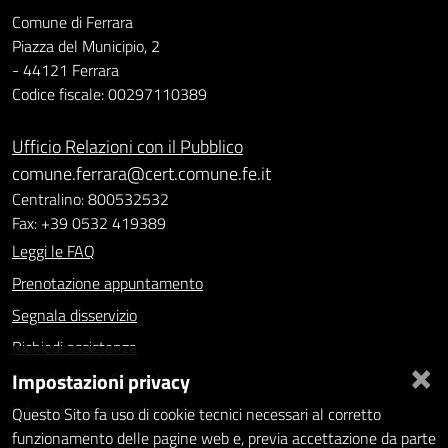
Comune di Ferrara
Piazza del Municipio, 2
- 44121 Ferrara
Codice fiscale: 00297110389
Ufficio Relazioni con il Pubblico
comune.ferrara@cert.comune.fe.it
Centralino: 800532532
Fax: +39 0532 419389
Leggi le FAQ
Prenotazione appuntamento
Segnala disservizio
Richiedi assistenza
×
Impostazioni privacy
Statistiche dei Siti web
Intranet - accesso riservato
Questo Sito fa uso di cookie tecnici necessari al corretto
funzionamento delle pagine web e, previa accettazione da parte