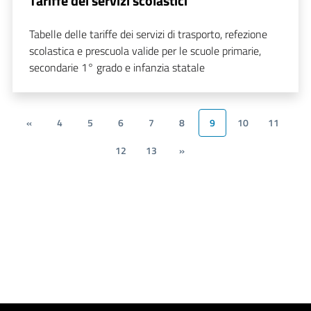
Tariffe dei servizi scolastici
Tabelle delle tariffe dei servizi di trasporto, refezione
scolastica e prescuola valide per le scuole primarie,
secondarie 1° grado e infanzia statale
«
4
5
6
7
8
9
10
11
12
13
»