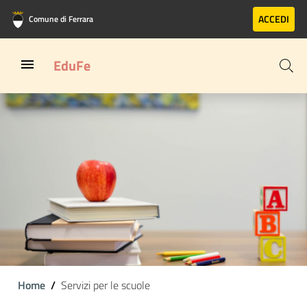
Vai al contenuto principale
Vai al footer
ACCEDI
Comune di Ferrara
EduFe
Home
Servizi per le scuole