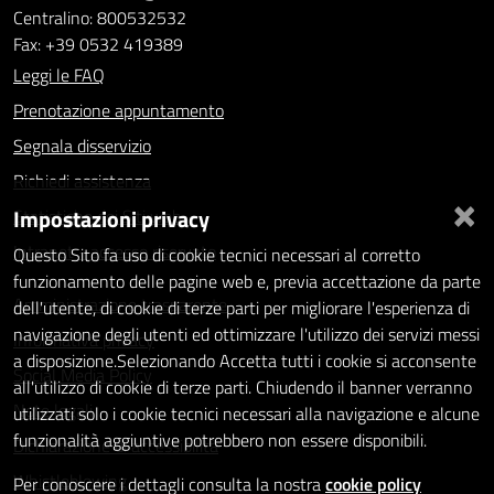
Centralino: 800532532
Fax: +39 0532 419389
Leggi le FAQ
Prenotazione appuntamento
Segnala disservizio
Richiedi assistenza
×
Impostazioni privacy
Statistiche dei Siti web
Intranet - accesso riservato
Questo Sito fa uso di cookie tecnici necessari al corretto
funzionamento delle pagine web e, previa accettazione da parte
Amministrazione trasparente
dell'utente, di cookie di terze parti per migliorare l'esperienza di
navigazione degli utenti ed ottimizzare l'utilizzo dei servizi messi
Informativa privacy
a disposizione.Selezionando Accetta tutti i cookie si acconsente
Social Media Policy
all'utilizzo di cookie di terze parti. Chiudendo il banner verranno
Note legali
utilizzati solo i cookie tecnici necessari alla navigazione e alcune
funzionalità aggiuntive potrebbero non essere disponibili.
Dichiarazione di accessibilità
Whistleblowing
Per conoscere i dettagli consulta la nostra
cookie policy