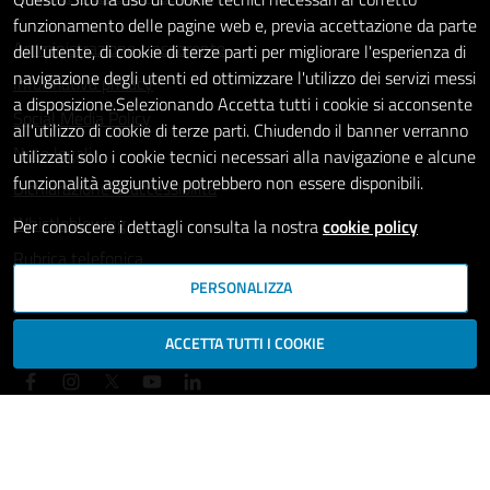
funzionamento delle pagine web e, previa accettazione da parte
Amministrazione trasparente
dell'utente, di cookie di terze parti per migliorare l'esperienza di
navigazione degli utenti ed ottimizzare l'utilizzo dei servizi messi
Informativa privacy
a disposizione.Selezionando Accetta tutti i cookie si acconsente
Social Media Policy
all'utilizzo di cookie di terze parti. Chiudendo il banner verranno
Note legali
utilizzati solo i cookie tecnici necessari alla navigazione e alcune
funzionalità aggiuntive potrebbero non essere disponibili.
Dichiarazione di accessibilità
Whistleblowing
Per conoscere i dettagli consulta la nostra
cookie policy
Rubrica telefonica
PERSONALIZZA
SEGUICI SU
ACCETTA TUTTI I COOKIE
Mappa del sito