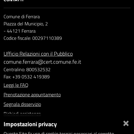
Comune di Ferrara
Piazza del Municipio, 2
- 44121 Ferrara
Codice fiscale: 00297110389
Ufficio Relazioni con il Pubblico
comune.ferrara@cert.comune.fe.it
Centralino: 800532532
Fax: +39 0532 419389
Leggi le FAQ
Prenotazione appuntamento
Segnala disservizio
Richiedi assistenza
×
Impostazioni privacy
Statistiche dei Siti web
Intranet - accesso riservato
Questo Sito fa uso di cookie tecnici necessari al corretto