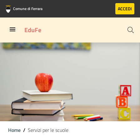
Vai al contenuto principale
Vai al footer
ACCEDI
Comune di Ferrara
EduFe
Home
Servizi per le scuole