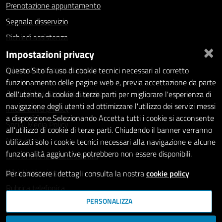
Prenotazione appuntamento
Segnala disservizio
Richiedi assistenza
×
Impostazioni privacy
Statistiche dei Siti web
Intranet - accesso riservato
Questo Sito fa uso di cookie tecnici necessari al corretto
funzionamento delle pagine web e, previa accettazione da parte
Amministrazione trasparente
dell'utente, di cookie di terze parti per migliorare l'esperienza di
navigazione degli utenti ed ottimizzare l'utilizzo dei servizi messi
Informativa privacy
a disposizione.Selezionando Accetta tutti i cookie si acconsente
Social Media Policy
all'utilizzo di cookie di terze parti. Chiudendo il banner verranno
Note legali
utilizzati solo i cookie tecnici necessari alla navigazione e alcune
funzionalità aggiuntive potrebbero non essere disponibili.
Dichiarazione di accessibilità
Whistleblowing
Per conoscere i dettagli consulta la nostra
cookie policy
Rubrica telefonica
PERSONALIZZA
SEGUICI SU