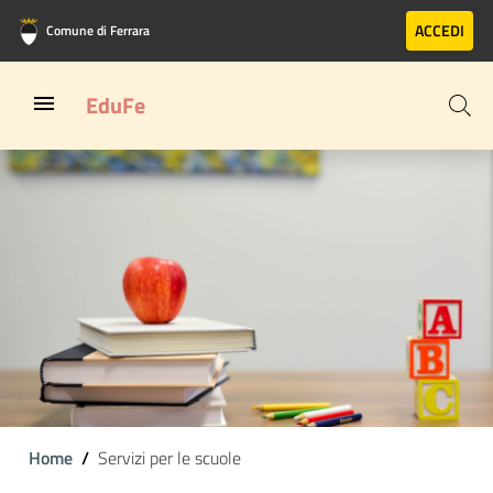
Vai al contenuto principale
Vai al footer
ACCEDI
Comune di Ferrara
EduFe
Home
Servizi per le scuole