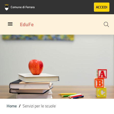
Vai al contenuto principale
Vai al footer
ACCEDI
Comune di Ferrara
EduFe
Home
Servizi per le scuole