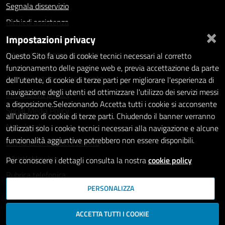
Segnala disservizio
Richiedi assistenza
×
Impostazioni privacy
Statistiche dei Siti web
Intranet - accesso riservato
Questo Sito fa uso di cookie tecnici necessari al corretto
funzionamento delle pagine web e, previa accettazione da parte
Amministrazione trasparente
dell'utente, di cookie di terze parti per migliorare l'esperienza di
navigazione degli utenti ed ottimizzare l'utilizzo dei servizi messi
Informativa privacy
a disposizione.Selezionando Accetta tutti i cookie si acconsente
Social Media Policy
all'utilizzo di cookie di terze parti. Chiudendo il banner verranno
Note legali
utilizzati solo i cookie tecnici necessari alla navigazione e alcune
funzionalità aggiuntive potrebbero non essere disponibili.
Dichiarazione di accessibilità
Whistleblowing
Per conoscere i dettagli consulta la nostra
cookie policy
Rubrica telefonica
PERSONALIZZA
SEGUICI SU
ACCETTA TUTTI I COOKIE