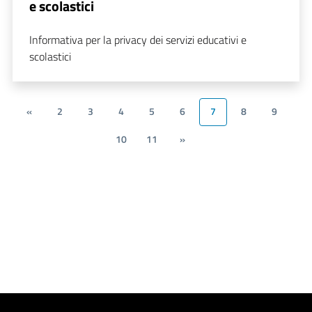
e scolastici
Informativa per la privacy dei servizi educativi e
scolastici
«
2
3
4
5
6
7
8
9
10
11
»