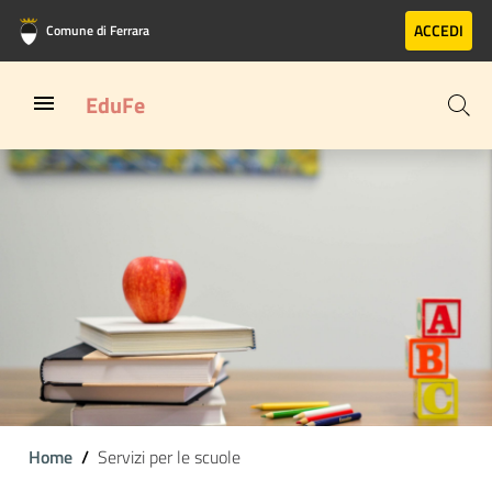
Vai al contenuto principale
Vai al footer
ACCEDI
Comune di Ferrara
EduFe
Home
Servizi per le scuole