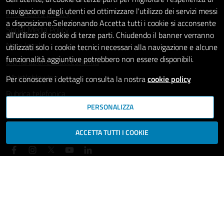
navigazione degli utenti ed ottimizzare l'utilizzo dei servizi messi
Informativa privacy
a disposizione.Selezionando Accetta tutti i cookie si acconsente
Social Media Policy
all'utilizzo di cookie di terze parti. Chiudendo il banner verranno
Note legali
utilizzati solo i cookie tecnici necessari alla navigazione e alcune
funzionalità aggiuntive potrebbero non essere disponibili.
Dichiarazione di accessibilità
Whistleblowing
Per conoscere i dettagli consulta la nostra
cookie policy
Rubrica telefonica
PERSONALIZZA
SEGUICI SU
ACCETTA TUTTI I COOKIE
Mappa del sito