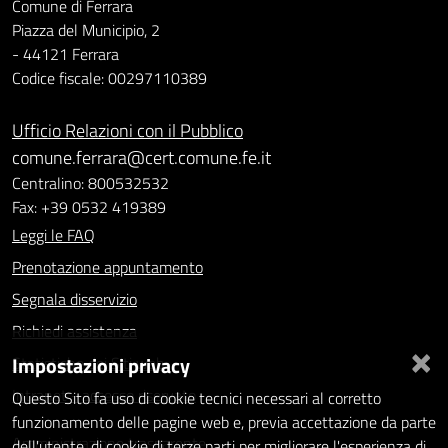
Comune di Ferrara
Piazza del Municipio, 2
- 44121 Ferrara
Codice fiscale: 00297110389
Ufficio Relazioni con il Pubblico
comune.ferrara@cert.comune.fe.it
Centralino: 800532532
Fax: +39 0532 419389
Leggi le FAQ
Prenotazione appuntamento
Segnala disservizio
Richiedi assistenza
×
Impostazioni privacy
Statistiche dei Siti web
Intranet - accesso riservato
Questo Sito fa uso di cookie tecnici necessari al corretto
funzionamento delle pagine web e, previa accettazione da parte
Amministrazione trasparente
dell'utente, di cookie di terze parti per migliorare l'esperienza di