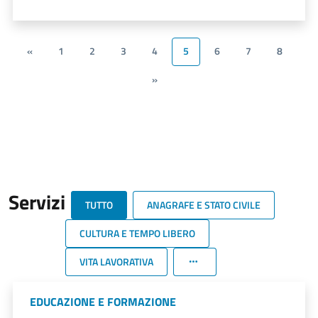
«
1
2
3
4
5
6
7
8
»
Servizi
TUTTO
ANAGRAFE E STATO CIVILE
CULTURA E TEMPO LIBERO
VITA LAVORATIVA
EDUCAZIONE E FORMAZIONE