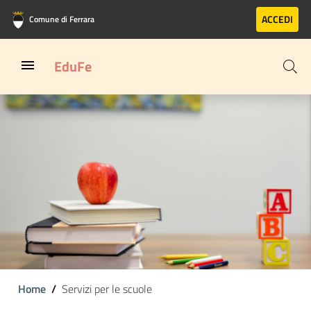
Vai al contenuto principale
Vai al footer
ACCEDI
Comune di Ferrara
EduFe
Home
Servizi per le scuole