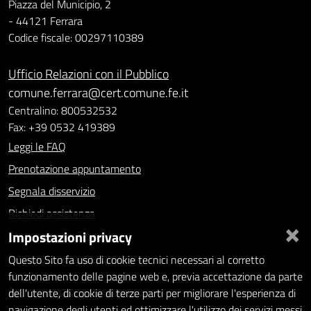
Piazza del Municipio, 2
- 44121 Ferrara
Codice fiscale: 00297110389
Ufficio Relazioni con il Pubblico
comune.ferrara@cert.comune.fe.it
Centralino: 800532532
Fax: +39 0532 419389
Leggi le FAQ
Prenotazione appuntamento
Segnala disservizio
Richiedi assistenza
×
Impostazioni privacy
Statistiche dei Siti web
Intranet - accesso riservato
Questo Sito fa uso di cookie tecnici necessari al corretto
funzionamento delle pagine web e, previa accettazione da parte
Amministrazione trasparente
dell'utente, di cookie di terze parti per migliorare l'esperienza di
navigazione degli utenti ed ottimizzare l'utilizzo dei servizi messi