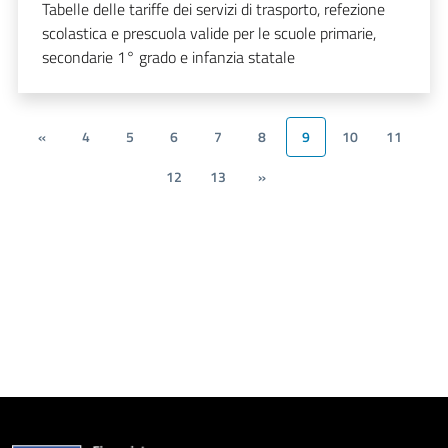
Tabelle delle tariffe dei servizi di trasporto, refezione
scolastica e prescuola valide per le scuole primarie,
secondarie 1° grado e infanzia statale
«
4
5
6
7
8
9
10
11
12
13
»