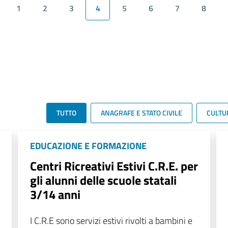
1
2
3
4
5
6
7
8
TUTTO
ANAGRAFE E STATO CIVILE
CULTU
EDUCAZIONE E FORMAZIONE
Centri Ricreativi Estivi C.R.E. per
gli alunni delle scuole statali
3/14 anni
I C.R.E sono servizi estivi rivolti a bambini e