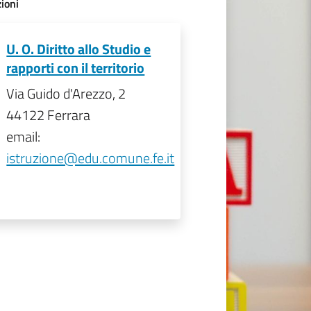
ioni
U. O. Diritto allo Studio e
rapporti con il territorio
Via Guido d'Arezzo, 2
44122 Ferrara
email:
istruzione@edu.comune.fe.it