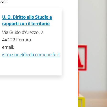
ioni
U. O. Diritto allo Studio e
rapporti con il territorio
Via Guido d'Arezzo, 2
44122 Ferrara
email:
istruzione@edu.comune.fe.it