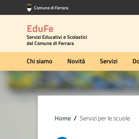
Vai al contenuto principale
Vai al footer
Comune di Ferrara
EduFe
Servizi Educativi e Scolastici
del Comune di Ferrara
Chi siamo
Novità
Servizi
Do
Home
Servizi per le scuole