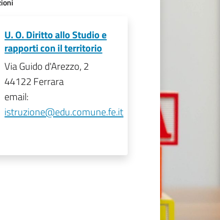
ioni
U. O. Diritto allo Studio e
rapporti con il territorio
Via Guido d'Arezzo, 2
44122 Ferrara
email:
istruzione@edu.comune.fe.it