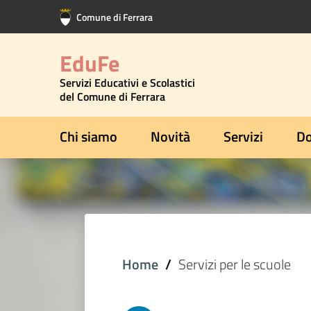
Vai al contenuto principale
Vai al footer
Comune di Ferrara
EduFe
Servizi Educativi e Scolastici
del Comune di Ferrara
Chi siamo
Novità
Servizi
Do
Home
Servizi per le scuole