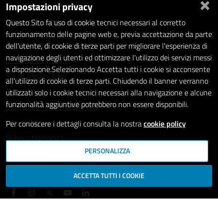
×
Impostazioni privacy
Statistiche dei Siti web
Intranet - accesso riservato
Questo Sito fa uso di cookie tecnici necessari al corretto
funzionamento delle pagine web e, previa accettazione da parte
Amministrazione trasparente
dell'utente, di cookie di terze parti per migliorare l'esperienza di
navigazione degli utenti ed ottimizzare l'utilizzo dei servizi messi
Informativa privacy
a disposizione.Selezionando Accetta tutti i cookie si acconsente
Social Media Policy
all'utilizzo di cookie di terze parti. Chiudendo il banner verranno
Note legali
utilizzati solo i cookie tecnici necessari alla navigazione e alcune
funzionalità aggiuntive potrebbero non essere disponibili.
Dichiarazione di accessibilità
Whistleblowing
Per conoscere i dettagli consulta la nostra
cookie policy
Rubrica telefonica
PERSONALIZZA
SEGUICI SU
ACCETTA TUTTI I COOKIE