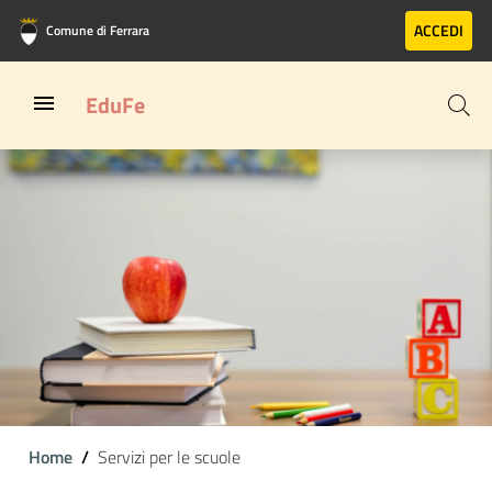
Vai al contenuto principale
Vai al footer
ACCEDI
Comune di Ferrara
EduFe
Home
Servizi per le scuole