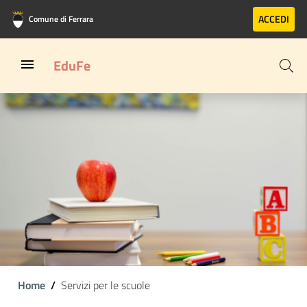
Vai al contenuto principale
Vai al footer
ACCEDI
Comune di Ferrara
EduFe
Home
Servizi per le scuole