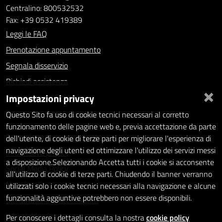
Centralino: 800532532
Fax: +39 0532 419389
Leggi le FAQ
Prenotazione appuntamento
Segnala disservizio
Richiedi assistenza
×
Impostazioni privacy
Statistiche dei Siti web
Intranet - accesso riservato
Questo Sito fa uso di cookie tecnici necessari al corretto
funzionamento delle pagine web e, previa accettazione da parte
Amministrazione trasparente
dell'utente, di cookie di terze parti per migliorare l'esperienza di
navigazione degli utenti ed ottimizzare l'utilizzo dei servizi messi
Informativa privacy
a disposizione.Selezionando Accetta tutti i cookie si acconsente
Social Media Policy
all'utilizzo di cookie di terze parti. Chiudendo il banner verranno
Note legali
utilizzati solo i cookie tecnici necessari alla navigazione e alcune
funzionalità aggiuntive potrebbero non essere disponibili.
Dichiarazione di accessibilità
Whistleblowing
Per conoscere i dettagli consulta la nostra
cookie policy