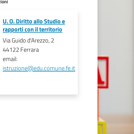
ioni
U. O. Diritto allo Studio e
rapporti con il territorio
Via Guido d'Arezzo, 2
44122 Ferrara
email:
istruzione@edu.comune.fe.it