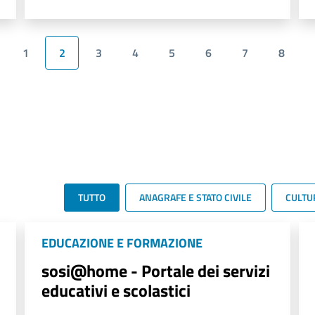
1
2
3
4
5
6
7
8
TUTTO
ANAGRAFE E STATO CIVILE
CULTU
EDUCAZIONE E FORMAZIONE
sosi@home - Portale dei servizi
educativi e scolastici