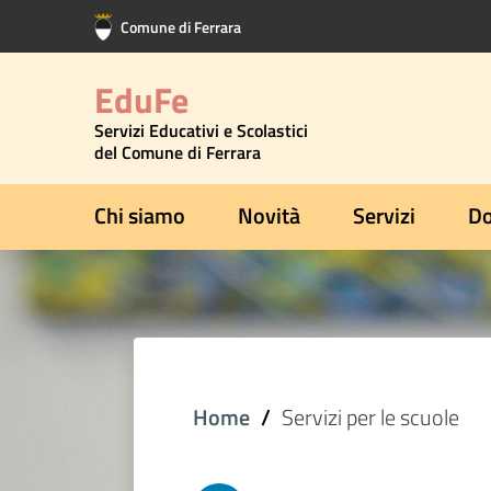
Vai al contenuto principale
Vai al footer
Comune di Ferrara
EduFe
Servizi Educativi e Scolastici
del Comune di Ferrara
Chi siamo
Novità
Servizi
Do
Home
Servizi per le scuole