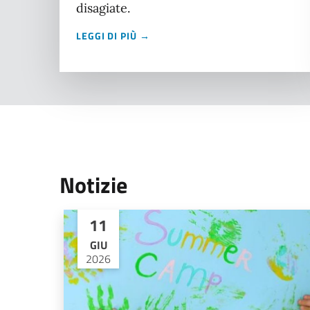
disagiate.
LEGGI DI PIÙ →
Notizie
11
GIU
2026