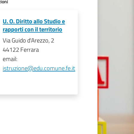
ioni
U. O. Diritto allo Studio e
rapporti con il territorio
Via Guido d'Arezzo, 2
44122 Ferrara
email:
istruzione@edu.comune.fe.it