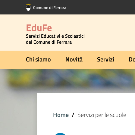
Vai al contenuto principale
Vai al footer
Comune di Ferrara
EduFe
Servizi Educativi e Scolastici
del Comune di Ferrara
Chi siamo
Novità
Servizi
Do
Home
Servizi per le scuole