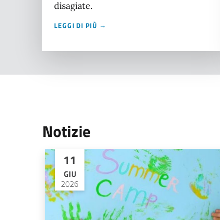
disagiate.
LEGGI DI PIÙ →
Notizie
11
GIU
2026