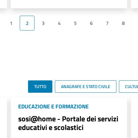
1
2
3
4
5
6
7
8
TUTTO
ANAGRAFE E STATO CIVILE
CULTU
EDUCAZIONE E FORMAZIONE
sosi@home - Portale dei servizi
educativi e scolastici