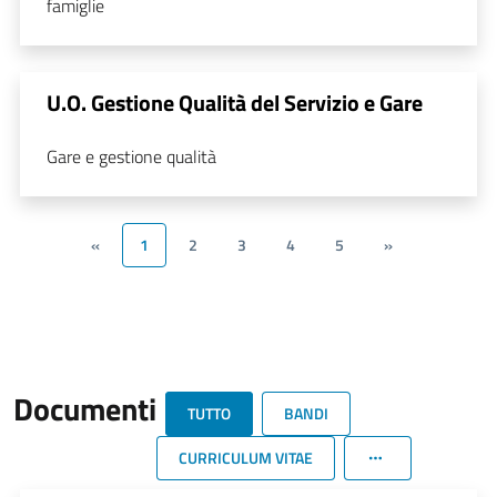
famiglie
U.O. Gestione Qualità del Servizio e Gare
Gare e gestione qualità
«
1
2
3
4
5
»
Documenti
TUTTO
BANDI
CURRICULUM VITAE