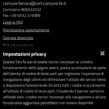
comune.ferrara@cert.comune.fe.it
Centralino: 800532532
Fax: +39 0532 419389
Leggi le FAQ
Prenotazione appuntamento
Segnala disservizio
Richiedi assistenza
×
Impostazioni privacy
Statistiche dei Siti web
Intranet - accesso riservato
Questo Sito fa uso di cookie tecnici necessari al corretto
funzionamento delle pagine web e, previa accettazione da parte
Amministrazione trasparente
dell'utente, di cookie di terze parti per migliorare l'esperienza di
navigazione degli utenti ed ottimizzare l'utilizzo dei servizi messi
Informativa privacy
a disposizione.Selezionando Accetta tutti i cookie si acconsente
Social Media Policy
all'utilizzo di cookie di terze parti. Chiudendo il banner verranno
Note legali
utilizzati solo i cookie tecnici necessari alla navigazione e alcune
funzionalità aggiuntive potrebbero non essere disponibili.
Dichiarazione di accessibilità