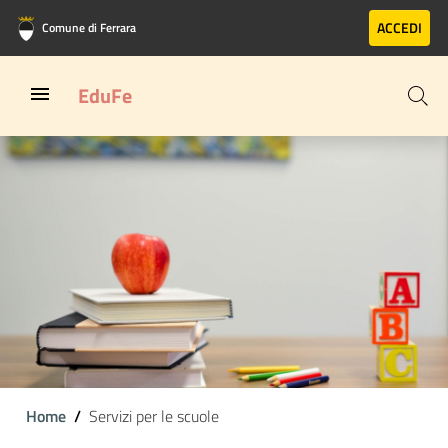
Vai al contenuto principale
Vai al footer
ACCEDI
Comune di Ferrara
EduFe
Home
Servizi per le scuole