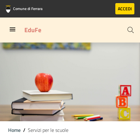
Vai al contenuto principale
Vai al footer
ACCEDI
Comune di Ferrara
EduFe
Home
Servizi per le scuole