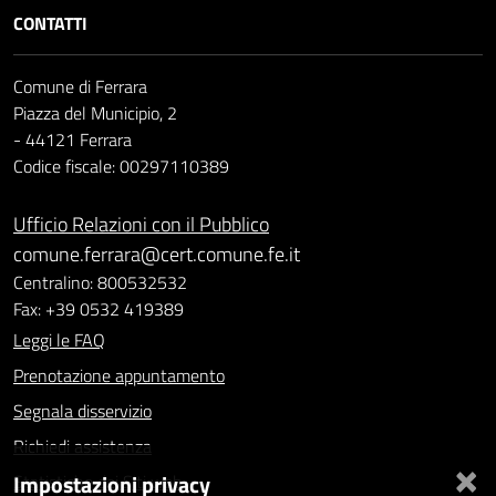
CONTATTI
Comune di Ferrara
Piazza del Municipio, 2
- 44121 Ferrara
Codice fiscale: 00297110389
Ufficio Relazioni con il Pubblico
comune.ferrara@cert.comune.fe.it
Centralino: 800532532
Fax: +39 0532 419389
Leggi le FAQ
Prenotazione appuntamento
Segnala disservizio
Richiedi assistenza
×
Impostazioni privacy
Statistiche dei Siti web