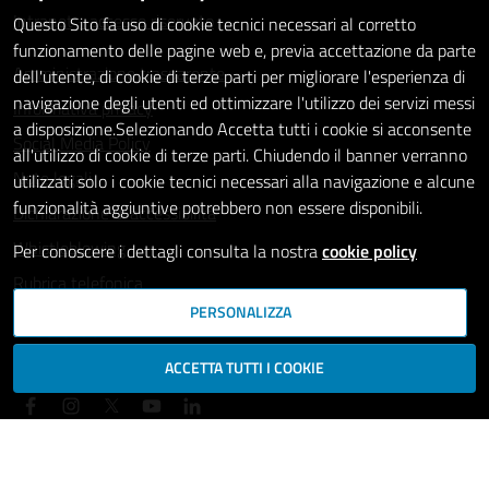
Intranet - accesso riservato
Questo Sito fa uso di cookie tecnici necessari al corretto
funzionamento delle pagine web e, previa accettazione da parte
Amministrazione trasparente
dell'utente, di cookie di terze parti per migliorare l'esperienza di
navigazione degli utenti ed ottimizzare l'utilizzo dei servizi messi
Informativa privacy
a disposizione.Selezionando Accetta tutti i cookie si acconsente
Social Media Policy
all'utilizzo di cookie di terze parti. Chiudendo il banner verranno
Note legali
utilizzati solo i cookie tecnici necessari alla navigazione e alcune
funzionalità aggiuntive potrebbero non essere disponibili.
Dichiarazione di accessibilità
Whistleblowing
Per conoscere i dettagli consulta la nostra
cookie policy
Rubrica telefonica
PERSONALIZZA
SEGUICI SU
ACCETTA TUTTI I COOKIE