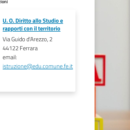
ioni
U. O. Diritto allo Studio e
rapporti con il territorio
Via Guido d'Arezzo, 2
44122 Ferrara
email:
istruzione@edu.comune.fe.it