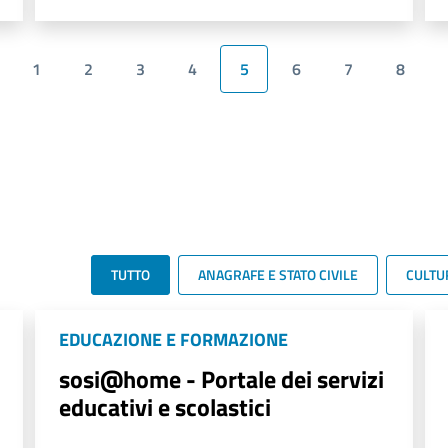
1
2
3
4
5
6
7
8
TUTTO
ANAGRAFE E STATO CIVILE
CULTU
EDUCAZIONE E FORMAZIONE
sosi@home - Portale dei servizi
educativi e scolastici