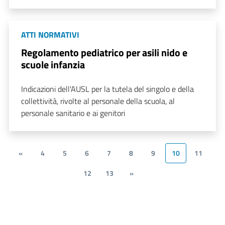
ATTI NORMATIVI
Regolamento pediatrico per asili nido e
scuole infanzia
Indicazioni dell'AUSL per la tutela del singolo e della
collettività, rivolte al personale della scuola, al
personale sanitario e ai genitori
«
4
5
6
7
8
9
10
11
12
13
»