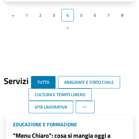
«
1
2
3
4
5
6
7
8
»
Servizi
TUTTO
ANAGRAFE E STATO CIVILE
CULTURA E TEMPO LIBERO
VITA LAVORATIVA
EDUCAZIONE E FORMAZIONE
"Menu Chiaro": cosa si mangia oggi a