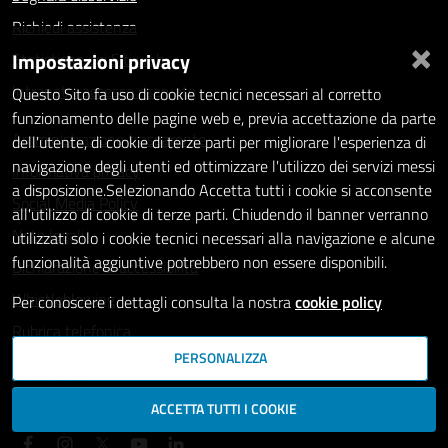
Richiedi assistenza
×
Impostazioni privacy
Statistiche dei Siti web
Intranet - accesso riservato
Questo Sito fa uso di cookie tecnici necessari al corretto
funzionamento delle pagine web e, previa accettazione da parte
Amministrazione trasparente
dell'utente, di cookie di terze parti per migliorare l'esperienza di
navigazione degli utenti ed ottimizzare l'utilizzo dei servizi messi
Informativa privacy
a disposizione.Selezionando Accetta tutti i cookie si acconsente
Social Media Policy
all'utilizzo di cookie di terze parti. Chiudendo il banner verranno
Note legali
utilizzati solo i cookie tecnici necessari alla navigazione e alcune
funzionalità aggiuntive potrebbero non essere disponibili.
Dichiarazione di accessibilità
Whistleblowing
Per conoscere i dettagli consulta la nostra
cookie policy
Rubrica telefonica
PERSONALIZZA
SEGUICI SU
ACCETTA TUTTI I COOKIE