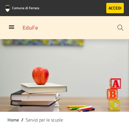
Vai al contenuto principale
Vai al footer
ACCEDI
Comune di Ferrara
EduFe
Home
Servizi per le scuole