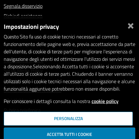
Segnala disservizio
Richiedi assistenza
×
Impostazioni privacy
Statistiche dei Siti web
Intranet - accesso riservato
Questo Sito fa uso di cookie tecnici necessari al corretto
funzionamento delle pagine web e, previa accettazione da parte
Amministrazione trasparente
dell'utente, di cookie di terze parti per migliorare l'esperienza di
navigazione degli utenti ed ottimizzare l'utilizzo dei servizi messi
Informativa privacy
a disposizione.Selezionando Accetta tutti i cookie si acconsente
Social Media Policy
all'utilizzo di cookie di terze parti. Chiudendo il banner verranno
Note legali
utilizzati solo i cookie tecnici necessari alla navigazione e alcune
funzionalità aggiuntive potrebbero non essere disponibili.
Dichiarazione di accessibilità
Whistleblowing
Per conoscere i dettagli consulta la nostra
cookie policy
Rubrica telefonica
PERSONALIZZA
SEGUICI SU
ACCETTA TUTTI I COOKIE