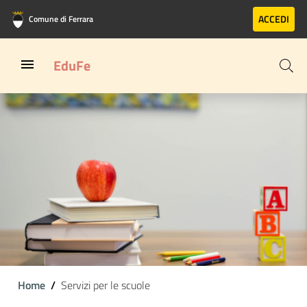
Vai al contenuto principale
Vai al footer
ACCEDI
Comune di Ferrara
EduFe
Home
Servizi per le scuole