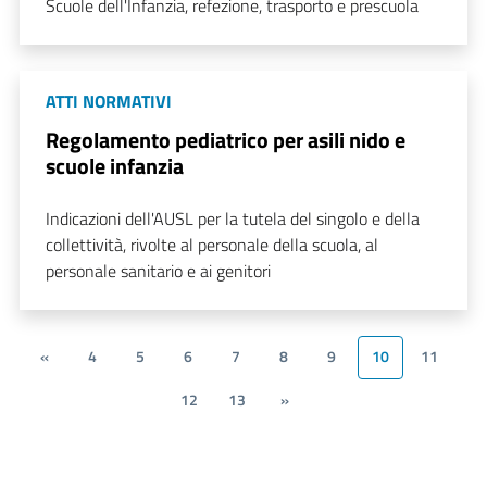
Scuole dell'Infanzia, refezione, trasporto e prescuola
ATTI NORMATIVI
Regolamento pediatrico per asili nido e
scuole infanzia
Indicazioni dell'AUSL per la tutela del singolo e della
collettività, rivolte al personale della scuola, al
personale sanitario e ai genitori
«
4
5
6
7
8
9
10
11
12
13
»