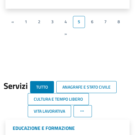
«
1
2
3
4
5
6
7
8
»
Servizi
TUTTO
ANAGRAFE E STATO CIVILE
CULTURA E TEMPO LIBERO
VITA LAVORATIVA
EDUCAZIONE E FORMAZIONE