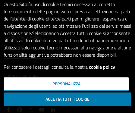
Intranet - accesso riservato
Questo Sito fa uso di cookie tecnici necessari al corretto
funzionamento delle pagine web e, previa accettazione da parte
Amministrazione trasparente
dell'utente, di cookie di terze parti per migliorare l'esperienza di
navigazione degli utenti ed ottimizzare l'utilizzo dei servizi messi
Informativa privacy
a disposizione.Selezionando Accetta tutti i cookie si acconsente
Social Media Policy
all'utilizzo di cookie di terze parti. Chiudendo il banner verranno
Note legali
utilizzati solo i cookie tecnici necessari alla navigazione e alcune
funzionalità aggiuntive potrebbero non essere disponibili.
Dichiarazione di accessibilità
Whistleblowing
Per conoscere i dettagli consulta la nostra
cookie policy
Rubrica telefonica
PERSONALIZZA
SEGUICI SU
ACCETTA TUTTI I COOKIE