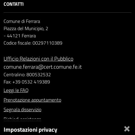
CONTATTI
Comune di Ferrara
Piazza del Municipio, 2
- 44121 Ferrara
Codice fiscale: 00297110389
Ufficio Relazioni con il Pubblico
comune.ferrara@cert.comune.fe.it
Centralino: 800532532
Fax: +39 0532 419389
Leggi le FAQ
Prenotazione appuntamento
Segnala disservizio
Richiedi assistenza
×
Impostazioni privacy
Statistiche dei Siti web