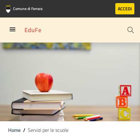
Vai al contenuto principale
Vai al footer
ACCEDI
Comune di Ferrara
EduFe
Home
Servizi per le scuole