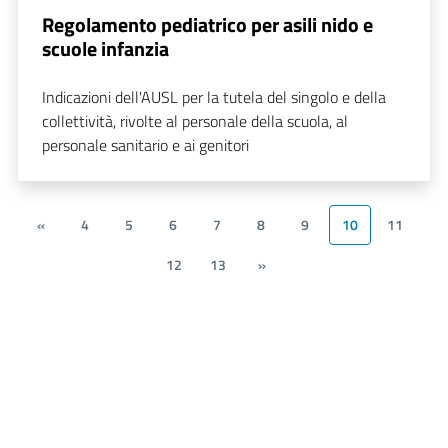
Regolamento pediatrico per asili nido e
scuole infanzia
Indicazioni dell'AUSL per la tutela del singolo e della
collettività, rivolte al personale della scuola, al
personale sanitario e ai genitori
«
4
5
6
7
8
9
10
11
12
13
»