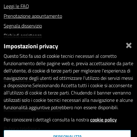
Leggi le FAQ
Prenotazione appuntamento
Segnala disservizio
Richiedi assistenza
×
Impostazioni privacy
Statistiche dei Siti web
Intranet - accesso riservato
Questo Sito fa uso di cookie tecnici necessari al corretto
funzionamento delle pagine web e, previa accettazione da parte
Amministrazione trasparente
dell'utente, di cookie di terze parti per migliorare l'esperienza di
navigazione degli utenti ed ottimizzare l'utilizzo dei servizi messi
Informativa privacy
a disposizione.Selezionando Accetta tutti i cookie si acconsente
Social Media Policy
all'utilizzo di cookie di terze parti. Chiudendo il banner verranno
Note legali
utilizzati solo i cookie tecnici necessari alla navigazione e alcune
funzionalità aggiuntive potrebbero non essere disponibili.
Dichiarazione di accessibilità
Whistleblowing
Per conoscere i dettagli consulta la nostra
cookie policy
Rubrica telefonica
PERSONALIZZA