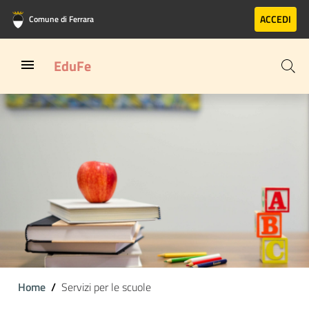
Vai al contenuto principale
Vai al footer
ACCEDI
Comune di Ferrara
EduFe
Home
Servizi per le scuole