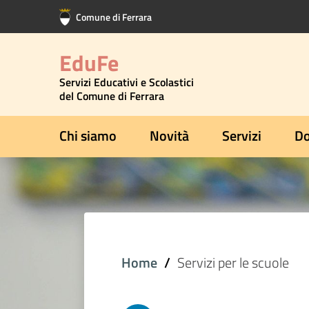
Vai al contenuto principale
Vai al footer
Comune di Ferrara
EduFe
Servizi Educativi e Scolastici
del Comune di Ferrara
Chi siamo
Novità
Servizi
Do
Home
Servizi per le scuole