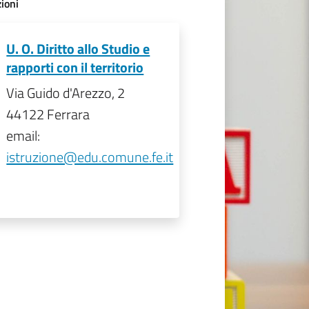
ioni
U. O. Diritto allo Studio e
rapporti con il territorio
Via Guido d'Arezzo, 2
44122 Ferrara
email:
istruzione@edu.comune.fe.it