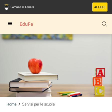
Vai al contenuto principale
Vai al footer
ACCEDI
Comune di Ferrara
EduFe
Home
Servizi per le scuole