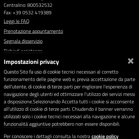
Centralino: 800532532
Fax: +39 0532 419389
Leggi le FAQ
Prenotazione appuntamento
Segnala disservizio
Richiedi assistenza
×
Impostazioni privacy
Statistiche dei Siti web
Intranet - accesso riservato
Questo Sito fa uso di cookie tecnici necessari al corretto
funzionamento delle pagine web e, previa accettazione da parte
Amministrazione trasparente
dell'utente, di cookie di terze parti per migliorare l'esperienza di
navigazione degli utenti ed ottimizzare l'utilizzo dei servizi messi
Informativa privacy
a disposizione.Selezionando Accetta tutti i cookie si acconsente
Social Media Policy
all'utilizzo di cookie di terze parti. Chiudendo il banner verranno
Note legali
utilizzati solo i cookie tecnici necessari alla navigazione e alcune
funzionalità aggiuntive potrebbero non essere disponibili.
Dichiarazione di accessibilità
Whistleblowing
Per conoscere i dettagli consulta la nostra
cookie policy