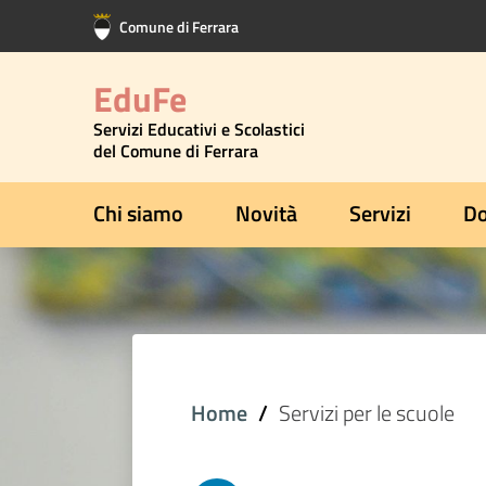
Vai al contenuto principale
Vai al footer
Comune di Ferrara
EduFe
Servizi Educativi e Scolastici
del Comune di Ferrara
Chi siamo
Novità
Servizi
Do
Home
Servizi per le scuole