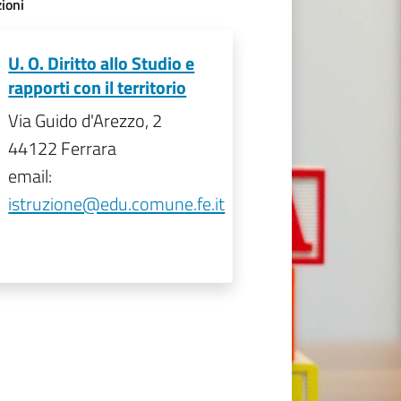
ioni
U. O. Diritto allo Studio e
rapporti con il territorio
Via Guido d'Arezzo, 2
44122 Ferrara
email:
istruzione@edu.comune.fe.it