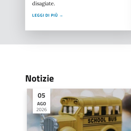
disagiate.
LEGGI DI PIÙ →
Notizie
05
AGO
2026