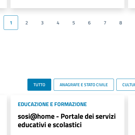
1
2
3
4
5
6
7
8
TUTTO
ANAGRAFE E STATO CIVILE
CULTU
EDUCAZIONE E FORMAZIONE
sosi@home - Portale dei servizi
educativi e scolastici