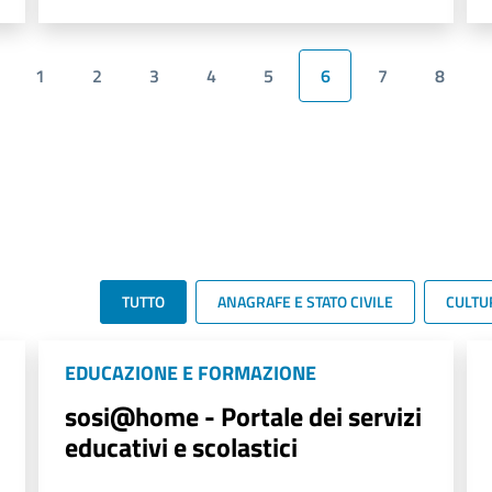
1
2
3
4
5
6
7
8
TUTTO
ANAGRAFE E STATO CIVILE
CULTU
EDUCAZIONE E FORMAZIONE
sosi@home - Portale dei servizi
educativi e scolastici