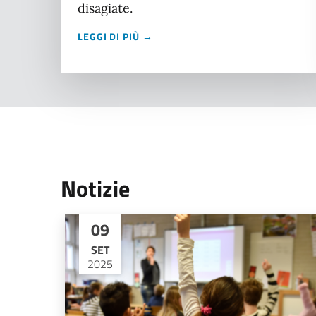
disagiate.
LEGGI DI PIÙ →
Notizie
09
SET
2025