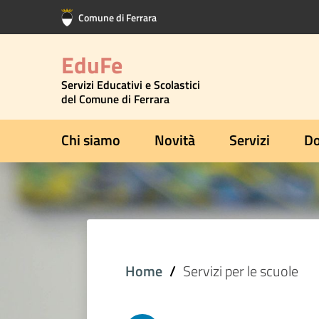
Vai al contenuto principale
Vai al footer
Comune di Ferrara
EduFe
Servizi Educativi e Scolastici
del Comune di Ferrara
Chi siamo
Novità
Servizi
Do
Home
Servizi per le scuole