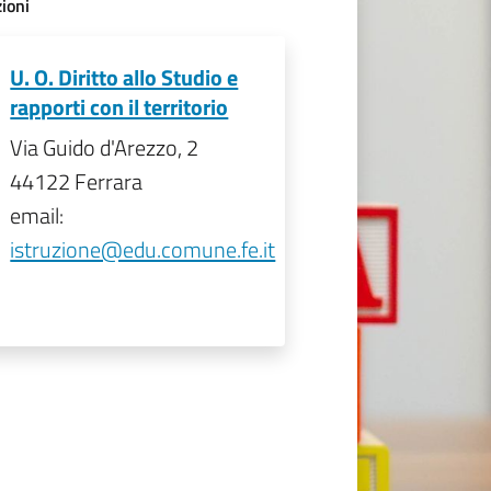
ioni
U. O. Diritto allo Studio e
rapporti con il territorio
Via Guido d'Arezzo, 2
44122 Ferrara
email:
istruzione@edu.comune.fe.it